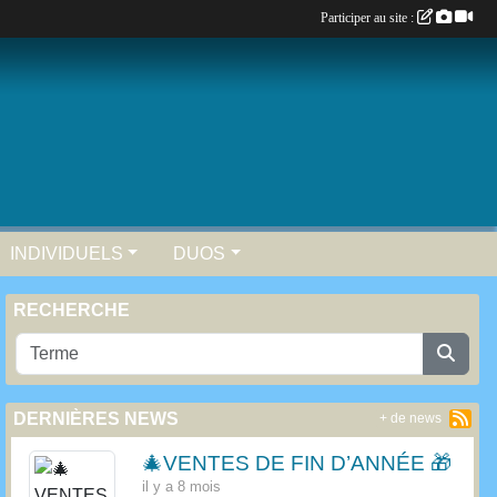
Participer au site :
INDIVIDUELS
DUOS
RECHERCHE
DERNIÈRES NEWS
+ de news
🎄VENTES DE FIN D’ANNÉE 🎁
il y a 8 mois