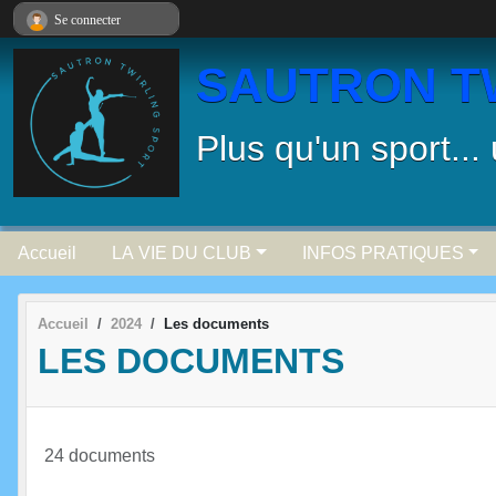
Panneau de gestion des cookies
Se connecter
SAUTRON T
Plus qu'un sport...
Accueil
LA VIE DU CLUB
INFOS PRATIQUES
Accueil
2024
Les documents
LES DOCUMENTS
24 documents