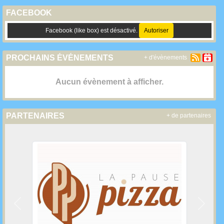
FACEBOOK
Facebook (like box) est désactivé.
Autoriser
PROCHAINS ÉVÉNEMENTS
+ d'évènements
Aucun évènement à afficher.
PARTENAIRES
+ de partenaires
Précedent
Suivan