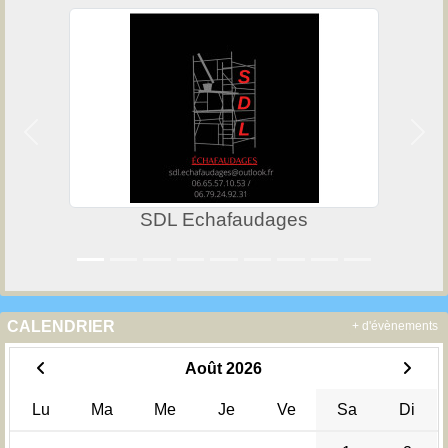
Précedent
Suiv
SDL Echafaudages
CALENDRIER
+ d'évènements
Août 2026
Lu
Ma
Me
Je
Ve
Sa
Di