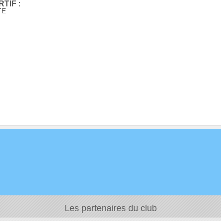
TIF :
TE
Les partenaires du club