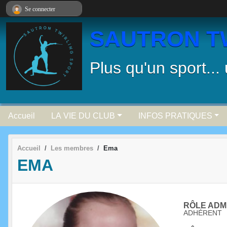
Panneau de gestion des cookies
Se connecter
SAUTRON T
Plus qu'un sport...
Accueil
LA VIE DU CLUB
INFOS PRATIQUES
Accueil
Les membres
Ema
EMA
RÔLE ADMI
ADHÉRENT