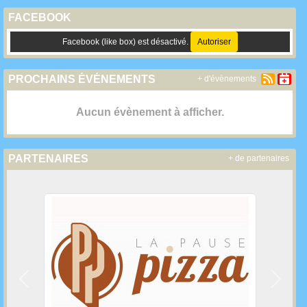
FACEBOOK
Facebook (like box) est désactivé.
Autoriser
PROCHAINS ÉVÉNEMENTS
+ d'évènements
Aucun évènement à afficher.
PARTENAIRES
+ de partenaires
Précedent
Suivan