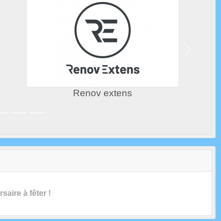
Suivant
Chabay Opticiens
saire à fêter !