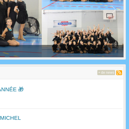
Next
+ de news
ANNÉE 🎁
 MICHEL