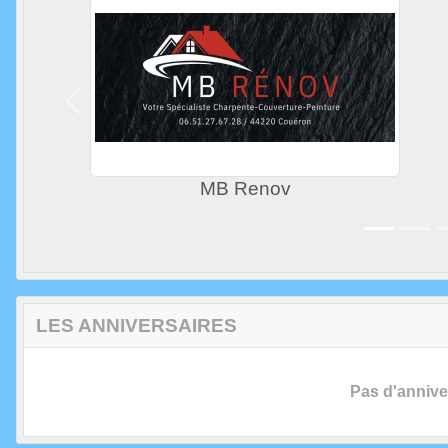
Précedent
Renov extens
LES ANNIVERSAIRES
Pas d'anniver