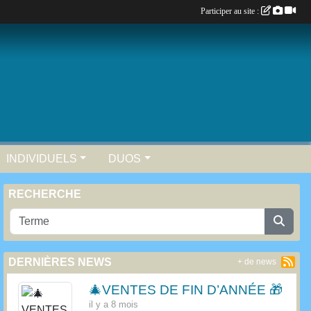
Participer au site :
INDIVIDUELS
DUOS
RECHERCHE
DERNIÈRES NEWS
+ de news
🎄VENTES DE FIN D’ANNÉE 🎁
il y a 8 mois